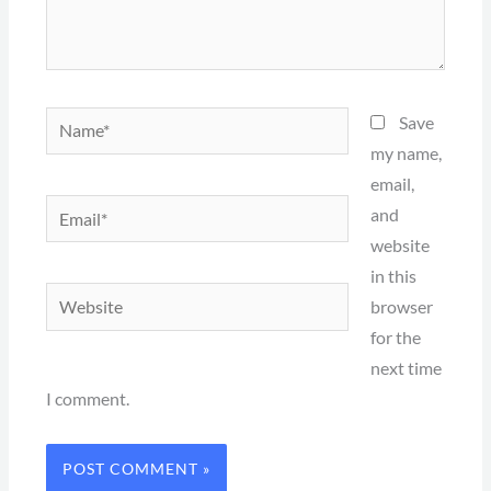
Name*
Save
my name,
email,
Email*
and
website
in this
Website
browser
for the
next time
I comment.