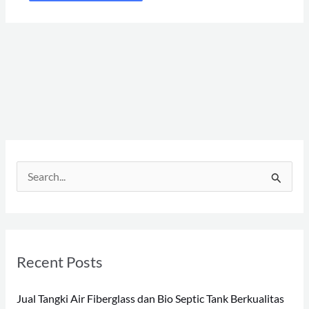
S
e
a
r
Recent Posts
c
h
Jual Tangki Air Fiberglass dan Bio Septic Tank Berkualitas
f