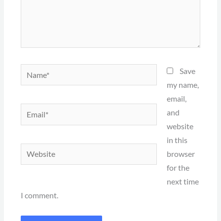
Name*
Save
my name,
email,
Email*
and
website
in this
Website
browser
for the
next time
I comment.