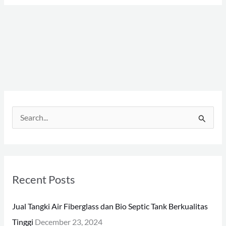
S
e
a
r
Recent Posts
c
h
Jual Tangki Air Fiberglass dan Bio Septic Tank Berkualitas
f
Tinggi
December 23, 2024