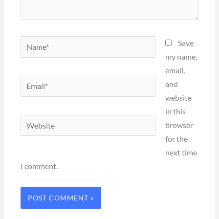
Name*
Save
my name,
email,
Email*
and
website
in this
Website
browser
for the
next time
I comment.