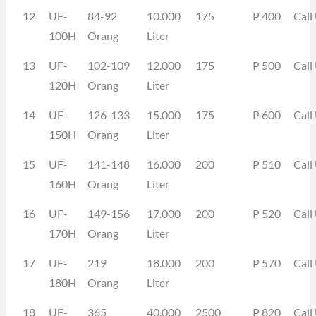
12
UF-
84-92
10.000
175
P 400
Call
100H
Orang
Liter
13
UF-
102-109
12.000
175
P 500
Call
120H
Orang
Liter
14
UF-
126-133
15.000
175
P 600
Call
150H
Orang
Liter
15
UF-
141-148
16.000
200
P 510
Call
160H
Orang
Liter
16
UF-
149-156
17.000
200
P 520
Call
170H
Orang
Liter
17
UF-
219
18.000
200
P 570
Call
180H
Orang
Liter
18
UF-
365
40.000
2500
P 820
Call