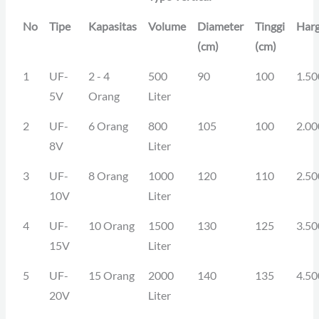
No
Tipe
Kapasitas
Volume
Diameter
Tinggi
Har
(cm)
(cm)
1
UF-
2 - 4
500
90
100
1.50
5V
Orang
Liter
2
UF-
6 Orang
800
105
100
2.00
8V
Liter
3
UF-
8 Orang
1000
120
110
2.50
10V
Liter
4
UF-
10 Orang
1500
130
125
3.50
15V
Liter
5
UF-
15 Orang
2000
140
135
4.50
20V
Liter