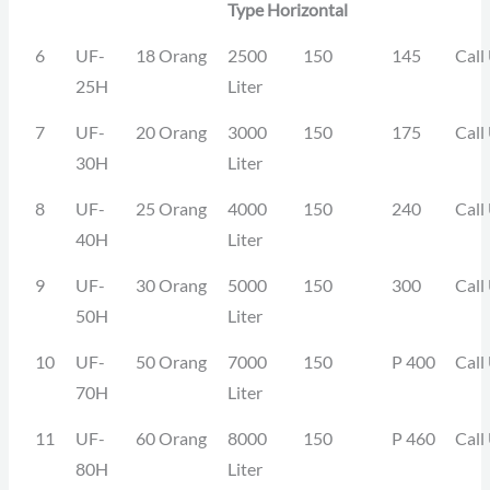
Type Horizontal
6
UF-
18 Orang
2500
150
145
Call
25H
Liter
7
UF-
20 Orang
3000
150
175
Call
30H
Liter
8
UF-
25 Orang
4000
150
240
Call
40H
Liter
9
UF-
30 Orang
5000
150
300
Call
50H
Liter
10
UF-
50 Orang
7000
150
P 400
Call
70H
Liter
11
UF-
60 Orang
8000
150
P 460
Call
80H
Liter