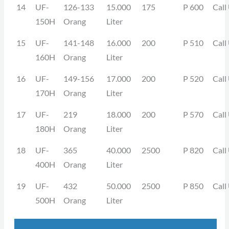
14
UF-
126-133
15.000
175
P 600
Call
150H
Orang
Liter
15
UF-
141-148
16.000
200
P 510
Call
160H
Orang
Liter
16
UF-
149-156
17.000
200
P 520
Call
170H
Orang
Liter
17
UF-
219
18.000
200
P 570
Call
180H
Orang
Liter
18
UF-
365
40.000
2500
P 820
Call
400H
Orang
Liter
19
UF-
432
50.000
2500
P 850
Call
500H
Orang
Liter