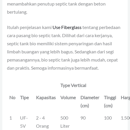
menambahkan penutup septic tank dengan beton
bertulang.
Itulah penjelasan kami
Use Fiberglass
tentang perbedaan
cara pasang bio septic tank. Dilihat dari cara kerjanya,
septic tank bio memiliki sistem penyaringan dan hasil
limbah buangan yang lebih bagus. Sedangkan dari segi
pemasangannya, bio septic tank juga lebih mudah, cepat
dan praktis. Semoga informasinya bermanfaat.
Type Vertical
No
Tipe
Kapasitas
Volume
Diameter
Tinggi
Har
(cm)
(cm)
1
UF-
2 - 4
500
90
100
1.50
5V
Orang
Liter