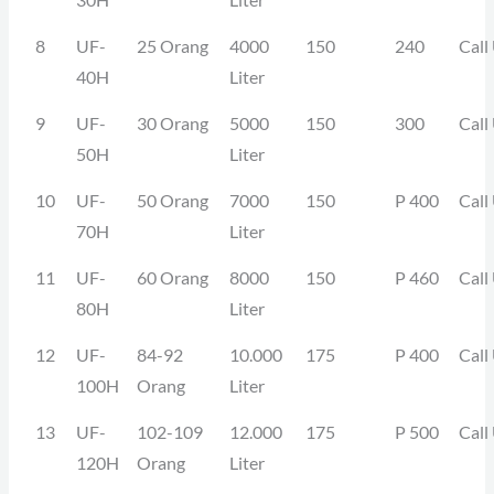
8
UF-
25 Orang
4000
150
240
Call
40H
Liter
9
UF-
30 Orang
5000
150
300
Call
50H
Liter
10
UF-
50 Orang
7000
150
P 400
Call
70H
Liter
11
UF-
60 Orang
8000
150
P 460
Call
80H
Liter
12
UF-
84-92
10.000
175
P 400
Call
100H
Orang
Liter
13
UF-
102-109
12.000
175
P 500
Call
120H
Orang
Liter