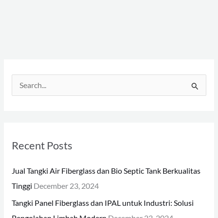
S
e
a
r
Recent Posts
c
h
Jual Tangki Air Fiberglass dan Bio Septic Tank Berkualitas
f
Tinggi
December 23, 2024
o
Tangki Panel Fiberglass dan IPAL untuk Industri: Solusi
r