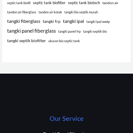
septic tank biofilter
septic tank biotech
tandon air
septic tank biofil
tandon air fiberglass
tandon air kotak
tangki bio septik murah
tangki fiberglass
tangki ipal
tangki frp
tangki ipal wwtp
tangki panel fiberglass
tangki panel frp
tangki septik bio
tangki septik biofilter
ukuran bio septic tank
Our Service