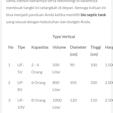
sama, namun bahannya serta tekonologi di dalamnya
membuat tangki ini selangkah di depan. Semoga tulisan ini
bisa menjadi panduan Anda ketika memilih
bio septic tank
yang sesuai dengan kebutuhan dan budget Anda.
Type Vertical
No
Tipe
Kapasitas
Volume
Diameter
Tinggi
Har
(cm)
(cm)
1
UF-
2 - 4
500
90
100
1.50
5V
Orang
Liter
2
UF-
6 Orang
800
105
100
2.00
8V
Liter
3
UF-
8 Orang
1000
120
110
2.50
10V
Liter