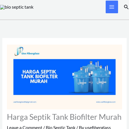
Skip
Se
to
content
Harga Septik Tank Biofilter Murah
Leave a Comment
/
Bio Septic Tank
/ By
usefiberglass