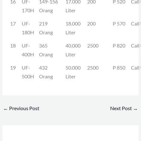
16
UF-
149-156
17.000
200
P 520
Call
170H
Orang
Liter
17
UF-
219
18.000
200
P 570
Call
180H
Orang
Liter
18
UF-
365
40.000
2500
P 820
Call
400H
Orang
Liter
19
UF-
432
50.000
2500
P 850
Call
500H
Orang
Liter
←
Previous Post
Next Post
→