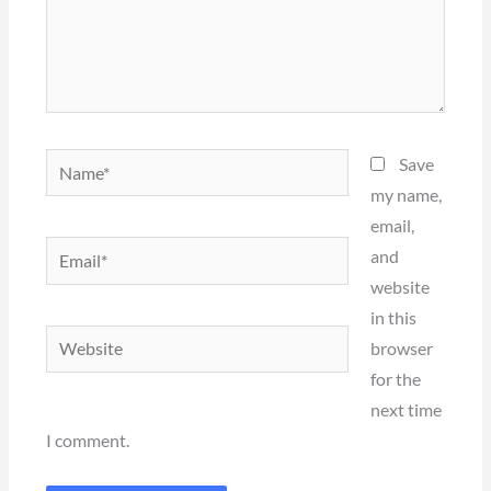
Name*
Save
my name,
email,
Email*
and
website
in this
Website
browser
for the
next time
I comment.