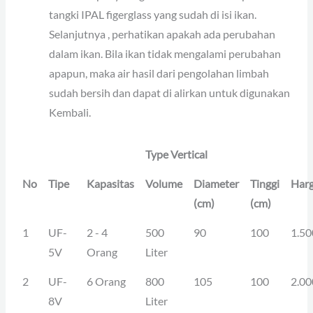
tangki IPAL figerglass yang sudah di isi ikan.
Selanjutnya , perhatikan apakah ada perubahan
dalam ikan. Bila ikan tidak mengalami perubahan
apapun, maka air hasil dari pengolahan limbah
sudah bersih dan dapat di alirkan untuk digunakan
Kembali.
Type Vertical
No
Tipe
Kapasitas
Volume
Diameter
Tinggi
Har
(cm)
(cm)
1
UF-
2 - 4
500
90
100
1.50
5V
Orang
Liter
2
UF-
6 Orang
800
105
100
2.00
8V
Liter