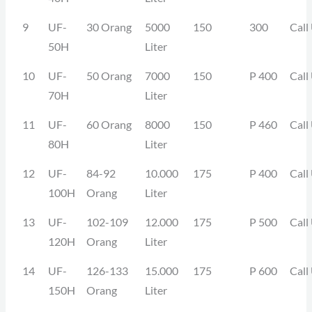
9
UF-
30 Orang
5000
150
300
Call
50H
Liter
10
UF-
50 Orang
7000
150
P 400
Call
70H
Liter
11
UF-
60 Orang
8000
150
P 460
Call
80H
Liter
12
UF-
84-92
10.000
175
P 400
Call
100H
Orang
Liter
13
UF-
102-109
12.000
175
P 500
Call
120H
Orang
Liter
14
UF-
126-133
15.000
175
P 600
Call
150H
Orang
Liter