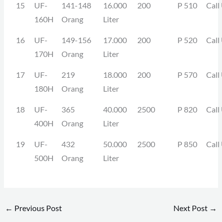
15
UF-
141-148
16.000
200
P 510
Call
160H
Orang
Liter
16
UF-
149-156
17.000
200
P 520
Call
170H
Orang
Liter
17
UF-
219
18.000
200
P 570
Call
180H
Orang
Liter
18
UF-
365
40.000
2500
P 820
Call
400H
Orang
Liter
19
UF-
432
50.000
2500
P 850
Call
500H
Orang
Liter
←
Previous Post
Next Post
→