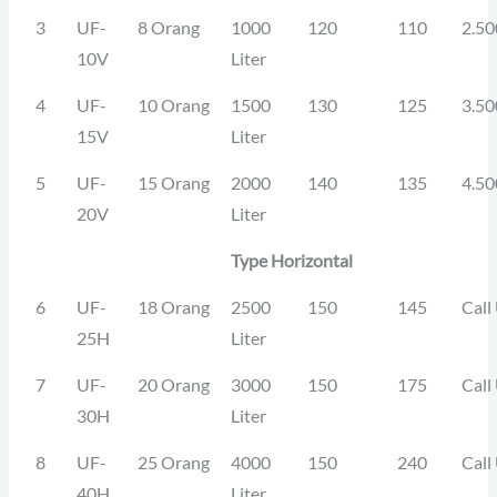
3
UF-
8 Orang
1000
120
110
2.50
10V
Liter
4
UF-
10 Orang
1500
130
125
3.50
15V
Liter
5
UF-
15 Orang
2000
140
135
4.50
20V
Liter
Type Horizontal
6
UF-
18 Orang
2500
150
145
Call
25H
Liter
7
UF-
20 Orang
3000
150
175
Call
30H
Liter
8
UF-
25 Orang
4000
150
240
Call
40H
Liter