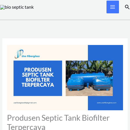
Skip
Se
to
content
Produsen Septic Tank Biofilter
Terpercaya