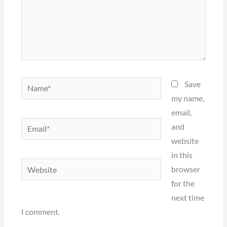
Name*
Save
my name,
email,
Email*
and
website
in this
Website
browser
for the
next time
I comment.