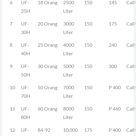
6
UF-
18 Orang
2500
150
145
Call
25H
Liter
7
UF-
20 Orang
3000
150
175
Call
30H
Liter
8
UF-
25 Orang
4000
150
240
Call
40H
Liter
9
UF-
30 Orang
5000
150
300
Call
50H
Liter
10
UF-
50 Orang
7000
150
P 400
Call
70H
Liter
11
UF-
60 Orang
8000
150
P 460
Call
80H
Liter
12
UF-
84-92
10.000
175
P 400
Call