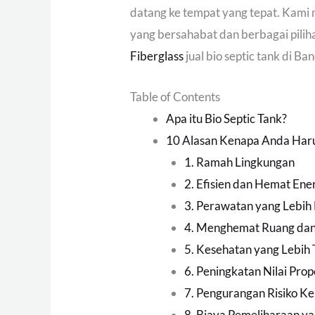
datang ke tempat yang tepat. Kam
yang bersahabat dan berbagai pili
Fiberglass
jual bio septic tank di B
Table of Contents
Apa itu Bio Septic Tank?
10 Alasan Kenapa Anda Harus
1. Ramah Lingkungan
2. Efisien dan Hemat Ene
3. Perawatan yang Lebi
4. Menghemat Ruang dan 
5. Kesehatan yang Lebih 
6. Peningkatan Nilai Prop
7. Pengurangan Risiko 
8. Biaya Pemeliharaan y