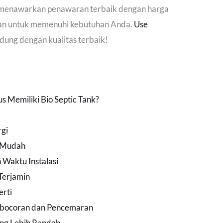
i menawarkan penawaran terbaik dengan harga
han untuk memenuhi kebutuhan Anda.
Use
andung dengan kualitas terbaik!
 Memiliki Bio Septic Tank?
rgi
h Mudah
Waktu Instalasi
Terjamin
erti
Kebocoran dan Pencemaran
ang Lebih Rendah