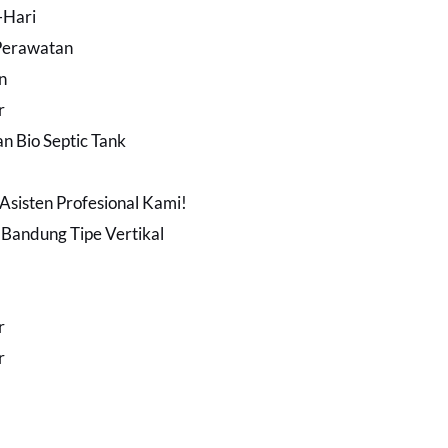
-Hari
 Perawatan
n
r
 Bio Septic Tank
 Asisten Profesional Kami!
i Bandung Tipe Vertikal
r
r