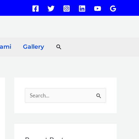
Search
Kami
Gallery
S
e
a
r